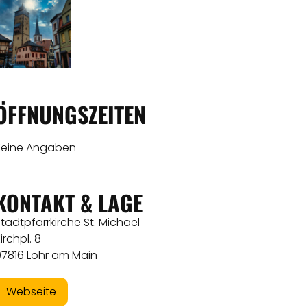
ÖFFNUNGSZEITEN
Keine Angaben
KONTAKT & LAGE
tadtpfarrkirche St. Michael
irchpl. 8
97816 Lohr am Main
Webseite