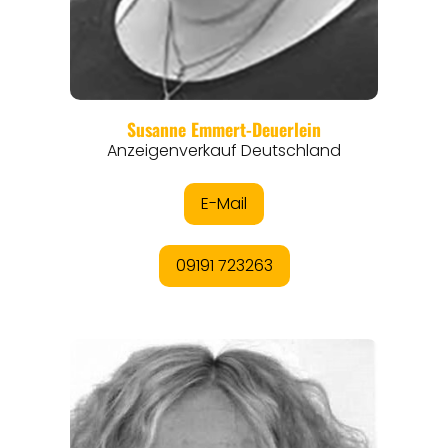
REGIONEN
ORTE
EVENTS
REISEFÜHRER
REISEMAGAZINE
THEMEN