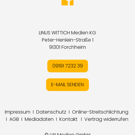
LINUS WITTICH Medien KG
Peter-Henlein-Straße 1
91301 Forchheim
09191 7232 39
E-MAIL SENDEN
Impressum
I
Datenschutz
I
Online-Streitschlichtung
I
AGB
I
Mediadaten
I
Kontakt
I
Vertrag widerrufen
© LW Medien GmbH