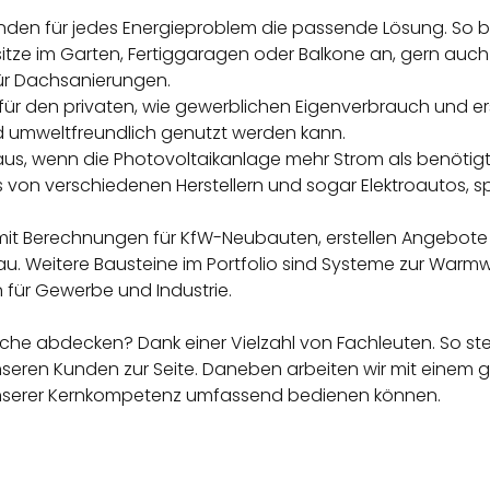
inden für jedes Energieproblem die passende Lösung. So b
itze im Garten, Fertiggaragen oder Balkone an, gern auch
ür Dachsanierungen.
ür den privaten, wie gewerblichen Eigenverbrauch und ers
d umweltfreundlich genutzt werden kann.
us, wenn die Photovoltaikanlage mehr Strom als benötigt p
 von verschiedenen Herstellern und sogar Elektroautos, s
it Berechnungen für KfW-Neubauten, erstellen Angebote f
au. Weitere Bausteine im Portfolio sind Systeme zur Warm
 für Gewerbe und Industrie.
che abdecken? Dank einer Vielzahl von Fachleuten. So stehe
eren Kunden zur Seite. Daneben arbeiten wir mit einem 
nserer Kernkompetenz umfassend bedienen können.