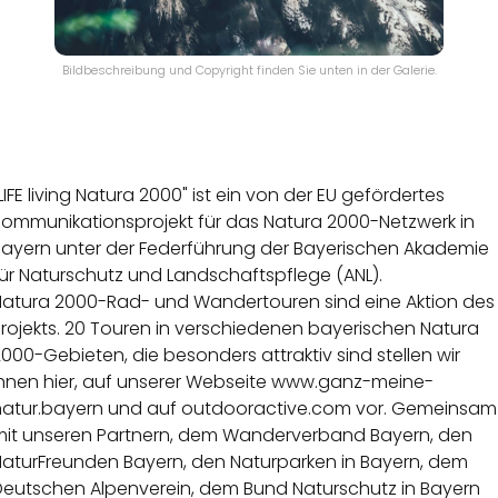
Bildbeschreibung und Copyright finden Sie unten in der Galerie.
LIFE living Natura 2000" ist ein von der EU gefördertes
Kommunikationsprojekt für das Natura 2000-Netzwerk in
Bayern unter der Federführung der Bayerischen Akademie
ür Naturschutz und Landschaftspflege (ANL).
Natura 2000-Rad- und Wandertouren sind eine Aktion des
rojekts. 20 Touren in verschiedenen bayerischen Natura
000-Gebieten, die besonders attraktiv sind stellen wir
hnen hier, auf unserer Webseite
www.ganz-meine-
natur.bayern
und auf
outdooractive.com
vor. Gemeinsam
mit unseren Partnern, dem Wanderverband Bayern, den
NaturFreunden Bayern, den Naturparken in Bayern, dem
Deutschen Alpenverein, dem Bund Naturschutz in Bayern