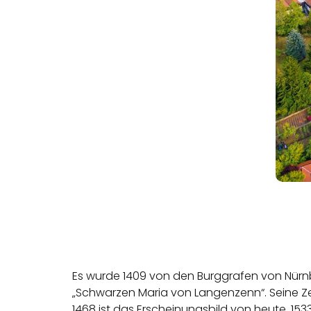
Es wurde 1409 von den Burggrafen von Nürnber
„Schwarzen Maria von Langenzenn“. Seine Ze
1468 ist das Erscheinungsbild von heute. 15