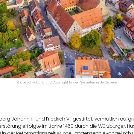
Bildbeschreibung und Copyright finden Sie unten in der Galerie.
g Johann III. und Friedrich VI. gestiftet, vermutlich aufg
rstörung erfolgte im Jahre 1460 durch die Würzburger, Hu
33 in der Reformationszeit wurde Langenzenn evangelisch 