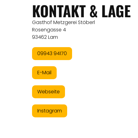
KONTAKT & LAGE
Gasthof Metzgerei Stöberl
Rosengasse 4
93462 Lam
09943 94170
E-Mail
Webseite
Instagram