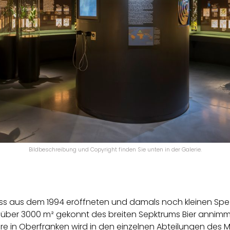
Bildbeschreibung und Copyright finden Sie unten in der Galerie.
ass aus dem 1994 eröffneten und damals noch kleinen Sp
uf über 3000 m² gekonnt des breiten Sepktrums Bier anni
re in Oberfranken wird in den einzelnen Abteilungen des Mu