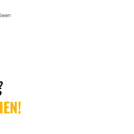
 Seen
?
?
HEN!