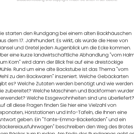
Sie starten den Rundgang bei einem alten Backhäuschen
us dem 17. Jahrhundert. Es wirkt, als würde die Hexe von
Hänsel und Gretel jeden Augenblick um die Ecke kommen.
Über eine kurze landwirtschaftliche Abhandlung "vom Hal
um Korn" wird dann der Blick frei auf eine dreistöckige
Mühle. Rund um eine alte Backstube ist das Thema "vom
Mehl zu den Backwaren" inszeniert. Welche Gebäckarten
gibt es? Welche Zutaten werden benötigt und wie werden
sie zubereitet? Welche Maschinen und Backformen wurde
verwendet? Welche Essgewohnheiten sind uns überliefert
uf all diese Fragen finden Sie hier eine Vielzahl von
xponaten, Hörstationen und Info-Tafeln, die Ihnen eine
Antwort geben. Ein "Tante-Emma-Bäckerladen" und ein
"Bäckereiausfuhrwagen" beschreiben den Weg des Brotes
vom Bäcker zum Kunden. Am Ende des Rundgangs geht e