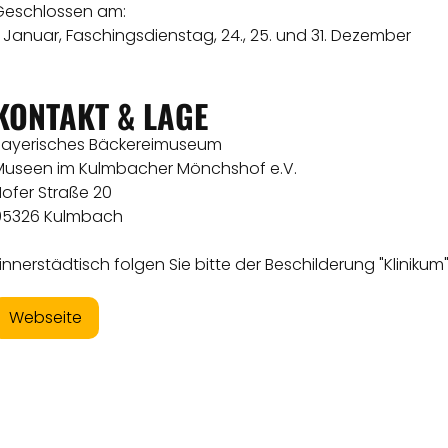
Geschlossen am:
. Januar, Faschingsdienstag, 24., 25. und 31. Dezember
KONTAKT & LAGE
Bayerisches Bäckereimuseum
Museen im Kulmbacher Mönchshof e.V.
ofer Straße 20
95326 Kulmbach
innerstädtisch folgen Sie bitte der Beschilderung "Klinikum"
Webseite