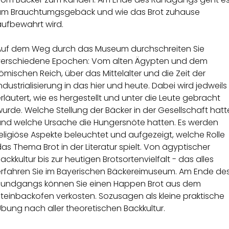
um Brauchtumgsgebäck und wie das Brot zuhause
aufbewahrt wird.
Auf dem Weg durch das Museum durchschreiten Sie
verschiedene Epochen: Vom alten Ägypten und dem
ömischen Reich, über das Mittelalter und die Zeit der
ndustrialisierung in das hier und heute. Dabei wird jedweils
rläutert, wie es hergestellt und unter die Leute gebracht
urde. Welche Stellung der Bäcker in der Gesellschaft hatt
und welche Ursache die Hungersnöte hatten. Es werden
eligiöse Aspekte beleuchtet und aufgezeigt, welche Rolle
as Thema Brot in der Literatur spielt. Von ägyptischer
ackkultur bis zur heutigen Brotsortenvielfalt - das alles
erfahren Sie im Bayerischen Bäckereimuseum. Am Ende de
Rundgangs können Sie einen Happen Brot aus dem
teinbackofen verkosten. Sozusagen als kleine praktische
bung nach aller theoretischen Backkultur.