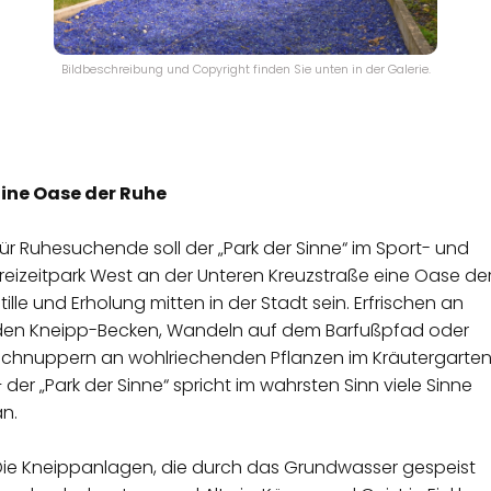
Bildbeschreibung und Copyright finden Sie unten in der Galerie.
Eine Oase der Ruhe
ür Ruhesuchende soll der „Park der Sinne“ im Sport- und
reizeitpark West an der Unteren Kreuzstraße eine Oase de
tille und Erholung mitten in der Stadt sein. Erfrischen an
den Kneipp-Becken, Wandeln auf dem Barfußpfad oder
Schnuppern an wohlriechenden Pflanzen im Kräutergarte
 der „Park der Sinne“ spricht im wahrsten Sinn viele Sinne
n.
Die Kneippanlagen, die durch das Grundwasser gespeist