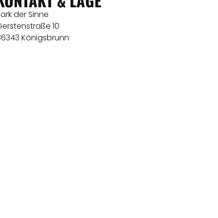
KONTAKT & LAGE
ark der Sinne
Gerstenstraße 10
86343 Königsbrunn