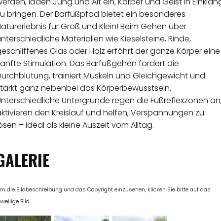
erden, laden Jung und Alt ein, Körper und Geist in Einklan
u bringen. Der Barfußpfad bietet ein besonderes
aturerlebnis für Groß und Klein! Beim Gehen über
nterschiedliche Materialien wie Kieselsteine, Rinde,
eschliffenes Glas oder Holz erfährt der ganze Körper eine
anfte Stimulation. Das Barfußgehen fördert die
urchblutung, trainiert Muskeln und Gleichgewicht und
stärkt ganz nebenbei das Körperbewusstsein.
Unterschiedliche Untergründe regen die Fußreflexzonen an
ktivieren den Kreislauf und helfen, Verspannungen zu
ösen – ideal als kleine Auszeit vom Alltag.
GALERIE
m die Bildbeschreibung und das Copyright einzusehen, klicken Sie bitte auf das
eweilige Bild.