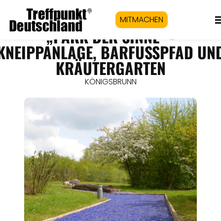
MITMACHEN
„PARK DER SINNE“ -
KNEIPPANLAGE, BARFUSSPFAD UND 
RÄUTERGARTEN
KÖNIGSBRUNN