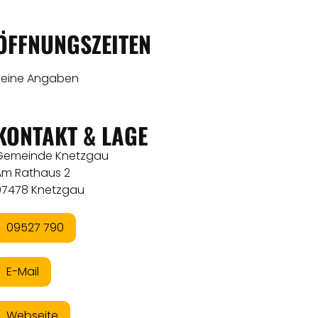
ÖFFNUNGSZEITEN
Keine Angaben
KONTAKT & LAGE
Gemeinde Knetzgau
Am Rathaus 2
97478 Knetzgau
09527 790
E-Mail
Webseite