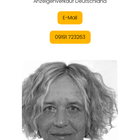
ORTE
EVENTS
REISEFÜHRER
REISEMAGAZINE
THEMEN
ANGEBOTE