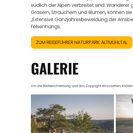
südlich der Alpen verbreitet sind. Wandere
Gräsern, Sträuchern und Blumen, können si
„Extensive Ganzjahresbeweidung der Arnsber
Felsenhangs.
ZUM REISEFÜHRER NATURPARK ALTMÜHLTAL
GALERIE
Um die Bildbeschreibung und das Copyright einzusehen, klicken Si