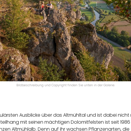
Bildbeschreibung und Copyright finden Sie unten in der Galerie.
kulärsten Ausblicke über das Altmühltal und ist dabei nich
teilhang mit seinen mächtigen Dolomitfelsten ist seit 1986
zen Altmühlalb. Denn auf ihr wachsen Pflanzenarten, die 