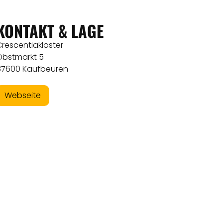
KONTAKT & LAGE
rescentiakloster
Obstmarkt 5
87600 Kaufbeuren
Webseite