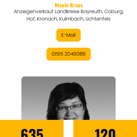
635
120