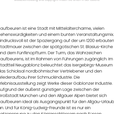
aufbeuren ist eine Stadt mit Mittelaltercharme, vielen
Sehenswürdigkeiten und einem bunten Veranstaltungsmix.
indrucksvoll ist der Spaziergang auf der um 1200 erbaute
Stadtmauer zwischen der spätgotischen St. Blasius-Kirche
und dem Fünfknopfturm. Der Turm, das Wahrzeichen
Kaufbeurens, ist im Rahmen von Führungen zugänglich. Im
Stadtteil Neugablonz beleuchtet das Isergebirgs-Museum
das Schicksal nordböhmischer Vertriebener und den
Wiederaufbau ihrer Schmuckindustrie. Die
rlebnisausstellung zeigt Werke dieser Gablonzer Industrie.
Aufgrund der äußerst günstigen Lage zwischen der
Großstadt München und den Allgäuer Alpen bietet sich
Kaufbeuren ideal als Ausgangspunkt für den Allgäu-Urlau
n. Und für König-Ludwig-Freunde ist es nur ein
Katzensprung zu den Königsschlössern nach Füssen.