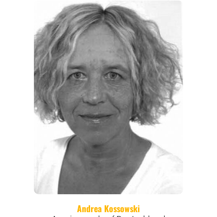
EVENTS
REISEFÜHRER
REISEMAGAZINE
THEMEN
ANGEBOTE