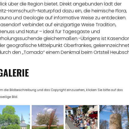
lick über die Region bietet. Direkt angebunden lädt der
ritz-Hornschuch-Naturpfad dazu ein, die heimische Flora,
Fauna und Geologie auf informative Weise zu entdecken.
asendorf verbindet auf einzigartige Weise Tradition,
Genuss und Natur – ideal für Tagesgäste und
Erholungssuchende gleichermaßen.-Übrigens ist Kasendor
der geografische Mittelpunkt Oberfrankes, gekennzeichne
durch den „Tornado“ einem Denkmal beim Ortsteil Heubsch
GALERIE
m die Bildbeschreibung und das Copyright einzusehen, klicken Sie bitte auf das
eweilige Bild.