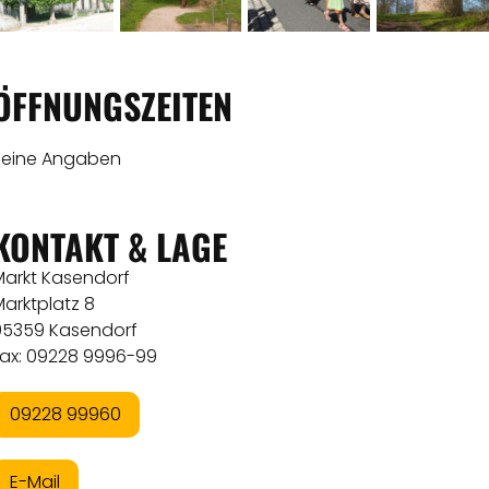
ÖFFNUNGSZEITEN
Keine Angaben
KONTAKT & LAGE
Markt Kasendorf
arktplatz 8
95359 Kasendorf
Fax: 09228 9996-99
09228 99960
E-Mail