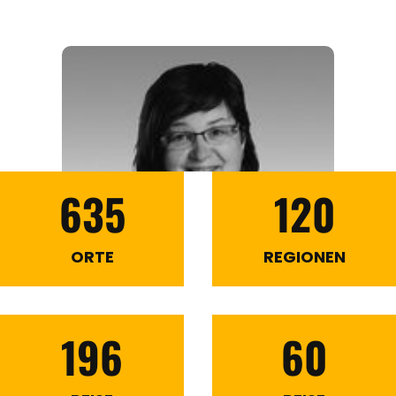
635
120
ORTE
REGIONEN
196
60