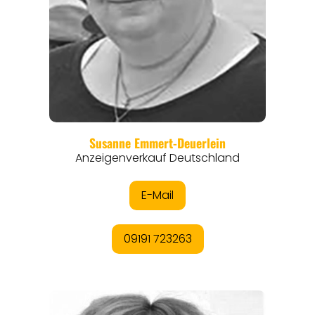
REGIONEN
ORTE
EVENTS
REISEFÜHRER
REISEMAGAZINE
THEMEN