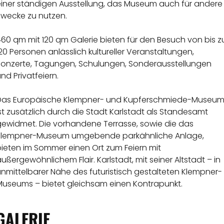
einer ständigen Ausstellung, das Museum auch für andere
Zwecke zu nutzen.
60 qm mit 120 qm Galerie bieten für den Besuch von bis z
20 Personen anlässlich kultureller Veranstaltungen,
Konzerte, Tagungen, Schulungen, Sonderausstellungen
nd Privatfeiern.
Das Europäische Klempner- und Kupferschmiede-Museu
st zusätzlich durch die Stadt Karlstadt als Standesamt
gewidmet. Die vorhandene Terrasse, sowie die das
Klempner-Museum umgebende parkähnliche Anlage,
bieten im Sommer einen Ort zum Feiern mit
ußergewöhnlichem Flair. Karlstadt, mit seiner Altstadt – in
nmittelbarer Nähe des futuristisch gestalteten Klempner-
Museums – bietet gleichsam einen Kontrapunkt.
GALERIE