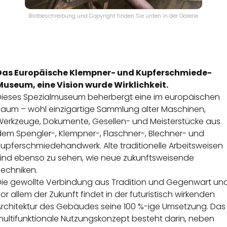
Bildbeschreibung und Copyright finden Sie unten in der Galerie.
Das Europäische Klempner- und Kupferschmiede-
Museum, eine Vision wurde Wirklichkeit.
Dieses Spezialmuseum beherbergt eine im europäischen
Raum – wohl einzigartige Sammlung alter Maschinen,
Werkzeuge, Dokumente, Gesellen- und Meisterstücke aus
dem Spengler-, Klempner-, Flaschner-, Blechner- und
upferschmiedehandwerk. Alte traditionelle Arbeitsweisen
sind ebenso zu sehen, wie neue zukunftsweisende
Techniken.
Die gewollte Verbindung aus Tradition und Gegenwart un
or allem der Zukunft findet in der futuristisch wirkenden
Architektur des Gebäudes seine 100 %-ige Umsetzung. Das
multifunktionale Nutzungskonzept besteht darin, neben