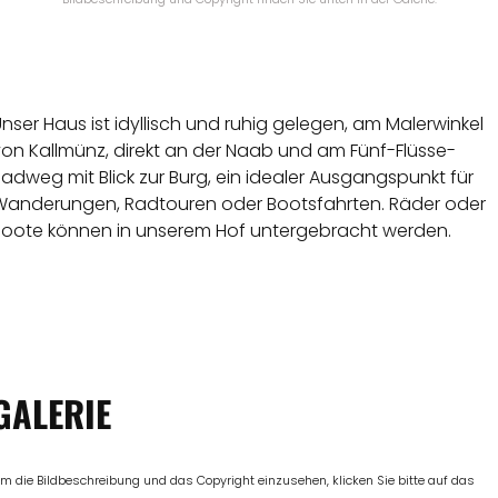
nser Haus ist idyllisch und ruhig gelegen, am Malerwinkel
von Kallmünz, direkt an der Naab und am Fünf-Flüsse-
adweg mit Blick zur Burg, ein idealer Ausgangspunkt für
Wanderungen, Radtouren oder Bootsfahrten. Räder oder
Boote können in unserem Hof untergebracht werden.
GALERIE
m die Bildbeschreibung und das Copyright einzusehen, klicken Sie bitte auf das