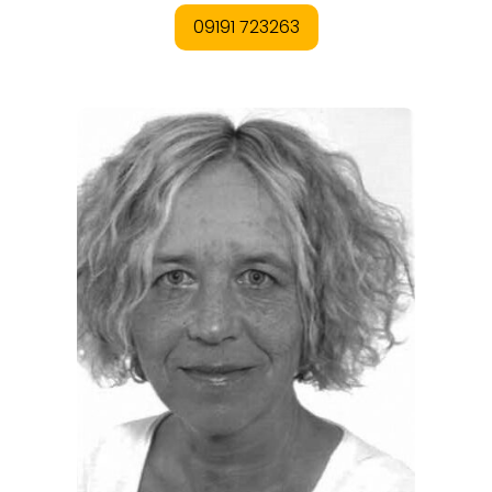
ORTE
EVENTS
REISEFÜHRER
REISEMAGAZINE
THEMEN
ANGEBOTE