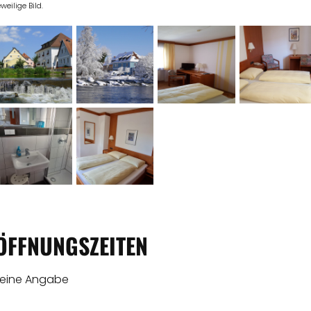
eweilige Bild.
ÖFFNUNGSZEITEN
keine Angabe