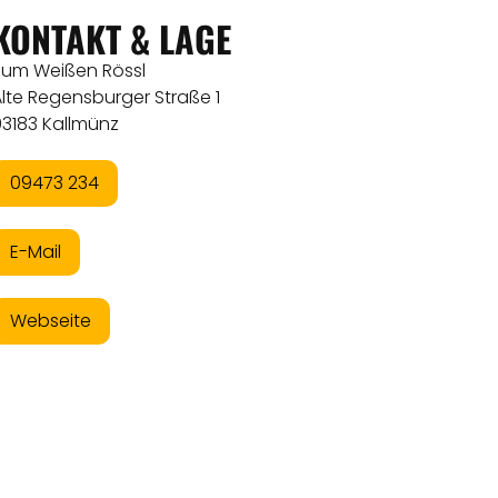
KONTAKT & LAGE
Zum Weißen Rössl
lte Regensburger Straße 1
93183 Kallmünz
09473 234
E-Mail
Webseite