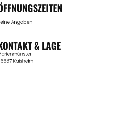
ÖFFNUNGSZEITEN
Keine Angaben
KONTAKT & LAGE
Marienmünster
86687 Kaisheim