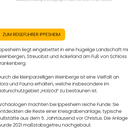
ZUM REISEFÜHRER IPPESHEIM
ppesheim liegt eingebettet in eine hügelige Landschaft mi
Weinbergen, Streuobst und Ackerland am Fuß von Schloss
Frankenberg.
urch die kleinparzelligen Weinberge ist eine Vielfalt an
Flora und Fauna erhalten, welche insbesondere im
aturschutzgebiet „Holzöd“ zu bestaunen ist.
Archäologen machten bei Ippesheim reiche Funde: Sie
entdeckten die Reste einer Kreisgrabenanlage, typische
ultstätte aus dem 5. Jahrtausend vor Christus. Die Anlage
wurde 2021 maßstabsgetreu nachgebaut.