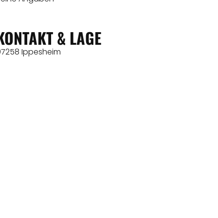
KONTAKT & LAGE
97258 Ippesheim