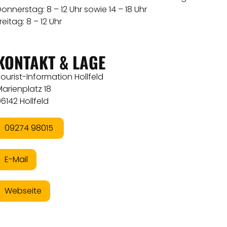
onnerstag: 8 – 12 Uhr sowie 14 – 18 Uhr
reitag: 8 – 12 Uhr
KONTAKT & LAGE
ourist-Information Hollfeld
arienplatz 18
6142 Hollfeld
09274 98015
E-Mail
Webseite