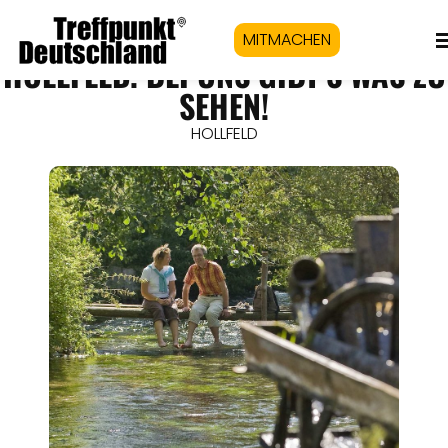
MITMACHEN
HOLLFELD. BEI UNS GIBT’S WAS ZU
SEHEN!
HOLLFELD