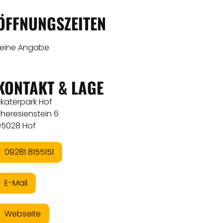
ÖFFNUNGSZEITEN
keine Angabe
KONTAKT & LAGE
Skaterpark Hof
heresienstein 6
95028 Hof
09281 8155151
E-Mail
Webseite