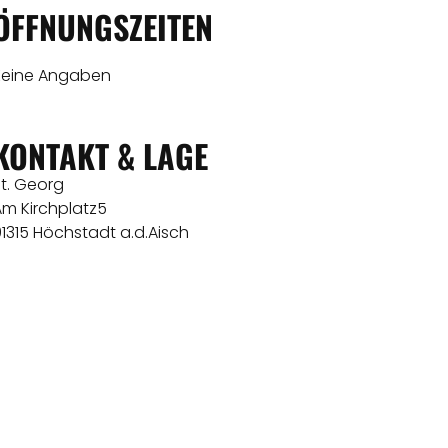
ÖFFNUNGSZEITEN
Keine Angaben
KONTAKT & LAGE
St. Georg
Am Kirchplatz5
91315 Höchstadt a.d.Aisch