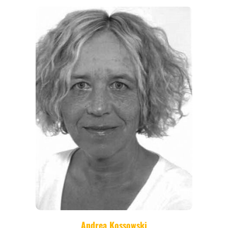
REGIONEN
ORTE
EVENTS
REISEFÜHRER
REISEMAGAZINE
THEMEN