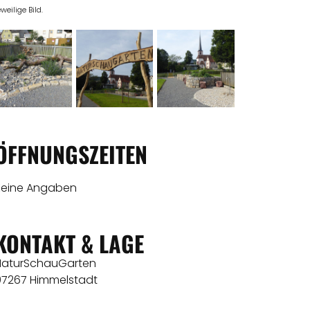
eweilige Bild.
ÖFFNUNGSZEITEN
Keine Angaben
KONTAKT & LAGE
NaturSchauGarten
97267 Himmelstadt