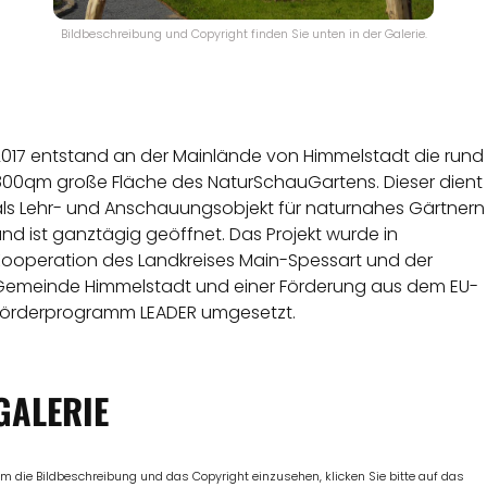
Bildbeschreibung und Copyright finden Sie unten in der Galerie.
2017 entstand an der Mainlände von Himmelstadt die rund
800qm große Fläche des NaturSchauGartens. Dieser dient
als Lehr- und Anschauungsobjekt für naturnahes Gärtnern
nd ist ganztägig geöffnet. Das Projekt wurde in
Kooperation des Landkreises Main-Spessart und der
Gemeinde Himmelstadt und einer Förderung aus dem EU-
Förderprogramm LEADER umgesetzt.
GALERIE
m die Bildbeschreibung und das Copyright einzusehen, klicken Sie bitte auf das