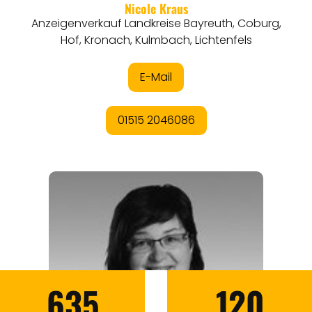
635
120