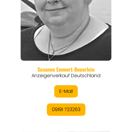
REGIONEN
ORTE
EVENTS
REISEFÜHRER
REISEMAGAZINE