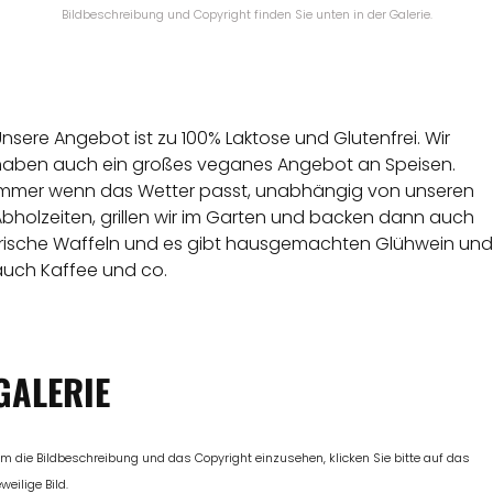
Bildbeschreibung und Copyright finden Sie unten in der Galerie.
nsere Angebot ist zu 100% Laktose und Glutenfrei. Wir
haben auch ein großes veganes Angebot an Speisen.
Immer wenn das Wetter passt, unabhängig von unseren
bholzeiten, grillen wir im Garten und backen dann auch
frische Waffeln und es gibt hausgemachten Glühwein und
auch Kaffee und co.
GALERIE
m die Bildbeschreibung und das Copyright einzusehen, klicken Sie bitte auf das
eweilige Bild.