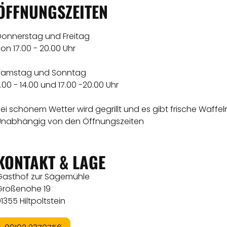
ÖFFNUNGSZEITEN
Donnerstag und Freitag
on 17.00 - 20.00 Uhr
Samstag und Sonntag
1.00 - 14.00 und 17.00 -20.00 Uhr
ei schönem Wetter wird gegrillt und es gibt frische Waffel
Unabhängig von den Öffnungszeiten
KONTAKT & LAGE
Gasthof zur Sägemühle
Großenohe 19
1355 Hiltpoltstein