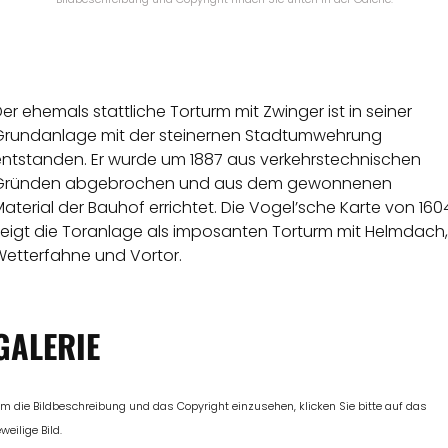
er ehemals stattliche Torturm mit Zwinger ist in seiner
Grundanlage mit der steinernen Stadtumwehrung
entstanden. Er wurde um 1887 aus verkehrstechnischen
Gründen abgebrochen und aus dem gewonnenen
aterial der Bauhof errichtet. Die Vogel’sche Karte von 160
zeigt die Toranlage als imposanten Torturm mit Helmdach,
Wetterfahne und Vortor.
GALERIE
m die Bildbeschreibung und das Copyright einzusehen, klicken Sie bitte auf das
eweilige Bild.