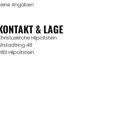
Keine Angaben
KONTAKT & LAGE
hristuskirche Hilpoltstein
ltstadtring 48
1161 Hilpoltstein