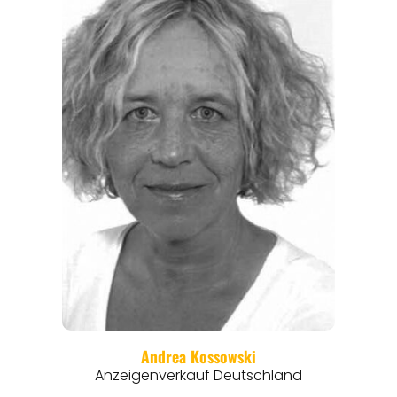
EVENTS
REISEFÜHRER
REISEMAGAZINE
THEMEN
ANGEBOTE