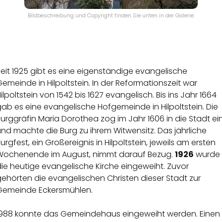
Bildbeschreibung und Copyright finden Sie unten in der Galerie.
eit 1925 gibt es eine eigenständige evangelische
emeinde in Hilpoltstein. In der Reformationszeit war
ilpoltstein von 1542 bis 1627 evangelisch. Bis ins Jahr 1664
ab es eine evangelische Hofgemeinde in Hilpoltstein. Die
urggräfin Maria Dorothea zog im Jahr 1606 in die Stadt ei
nd machte die Burg zu ihrem Witwensitz. Das jährliche
urgfest, ein Großereignis in Hilpoltstein, jeweils am ersten
Wochenende im August, nimmt darauf Bezug.
1926
wurde
ie heutige evangelische Kirche eingeweiht. Zuvor
ehörten die evangelischen Christen dieser Stadt zur
Gemeinde Eckersmühlen.
1988 konnte das Gemeindehaus eingeweiht werden. Einen