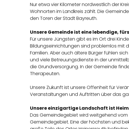
Nur etwa vier Kilometer nordwestlich der Kr
Wohnorten im Landkreis zählt. Die Gemeinde 
den Toren der Stadt Bayreuth.
Unsere Gemeinde ist eine lebendige, fü
Für unsere Jüngsten gibt es im Ort drei Kin
Bildungseinrichtungen sind problemlos mit 
Familien. Aber auch ältere Bürger fühlen si
und viele Betreuungsdienste in der unmittel
die Grundversorgung. In der Gemeinde finde
Therapeuten.
Unsere Zukunft ist unsere Offenheit für Verä
Veranstaltungen und Auftritten über das gan
Unsere einzigartige Landschaft ist Heim
Das Gemeindegebiet wird weitgehend vom Tal
Gemeindegebiet. Eine der höchsten und bek
große Teile des Ortes Heinersreuth befinden