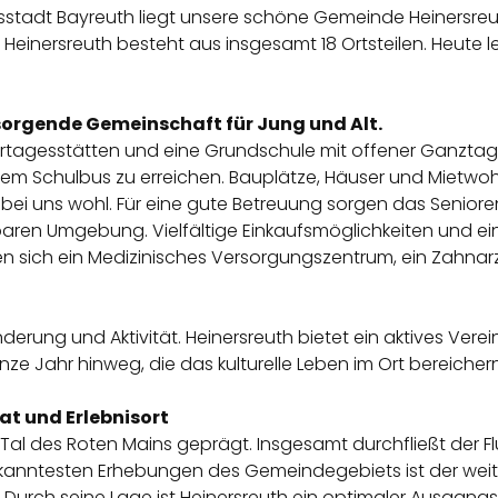
eisstadt Bayreuth liegt unsere schöne Gemeinde Heinersreu
Heinersreuth besteht aus insgesamt 18 Ortsteilen. Heute l
rsorgende Gemeinschaft für Jung und Alt.
dertagesstätten und eine Grundschule mit offener Ganztag
dem Schulbus zu erreichen. Bauplätze, Häuser und Mietw
ch bei uns wohl. Für eine gute Betreuung sorgen das Seni
baren Umgebung. Vielfältige Einkaufsmöglichkeiten und ei
n sich ein Medizinisches Versorgungszentrum, ein Zahna
nderung und Aktivität. Heinersreuth bietet ein aktives Ver
ze Jahr hinweg, die das kulturelle Leben im Ort bereichern
at und Erlebnisort
 des Roten Mains geprägt. Insgesamt durchfließt der Flu
anntesten Erhebungen des Gemeindegebiets ist der weith
. Durch seine Lage ist Heinersreuth ein optimaler Ausgan