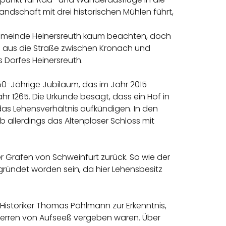
andschaft mit drei historischen Mühlen führt,
 Gemeinde Heinersreuth kaum beachten, doch
dem aus die Straße zwischen Kronach und
 Dorfes Heinersreuth.
50-Jährige Jubiläum, das im Jahr 2015
hr 1265. Die Urkunde besagt, dass ein Hof in
das Lehensverhältnis aufkündigen. In den
b allerdings das Altenploser Schloss mit
r Grafen von Schweinfurt zurück. So wie der
ündet worden sein, da hier Lehensbesitz
r Historiker Thomas Pöhlmann zur Erkenntnis,
herren von Aufseeß vergeben waren. Über