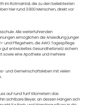
th im Rotmaintal, die zu den beliebtesten
eben hier rund 3.900 Menschen, direkt vor
sschule. Alle weiterführenden
ohnungen ermöglichen die Ansiedlung junger
oren- und Pflegeheim, die AWO Tagespflege
n gut entwickeltes Gesundheitsnetz sichern
rzt sowie eine Apotheke und mehrere
eins- und Gemeinschaftsleben mit vielen
.
ss auf rund fünf Kilometern das
in sichtbare Bleyer, an dessen Hängen sich
gspunkt für Rad- und Wanderausflüge in die