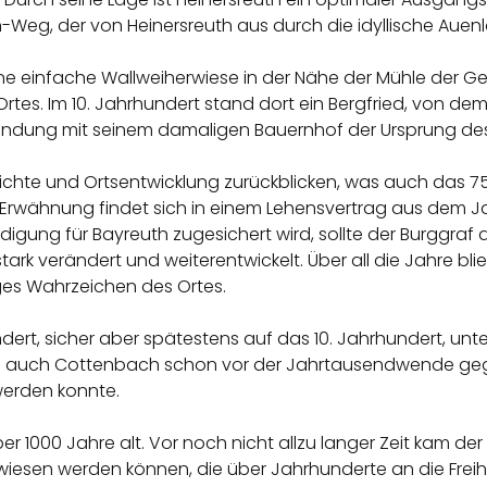
-Weg, der von Heinersreuth aus durch die idyllische Auenl
eine einfache Wallweiherwiese in der Nähe der Mühle der
s Ortes. Im 10. Jahrhundert stand dort ein Bergfried, von 
Verbindung mit seinem damaligen Bauernhof der Ursprung des
ichte und Ortsentwicklung zurückblicken, was auch das 7
e Erwähnung findet sich in einem Lehensvertrag aus dem Ja
digung für Bayreuth zugesichert wird, sollte der Burggraf 
rk verändert und weiterentwickelt. Über all die Jahre blie
es Wahrzeichen des Ortes.
dert, sicher aber spätestens auf das 10. Jahrhundert, unte
s auch Cottenbach schon vor der Jahrtausendwende gegr
erden konnte.
er 1000 Jahre alt. Vor noch nicht allzu langer Zeit kam de
wiesen werden können, die über Jahrhunderte an die Frei