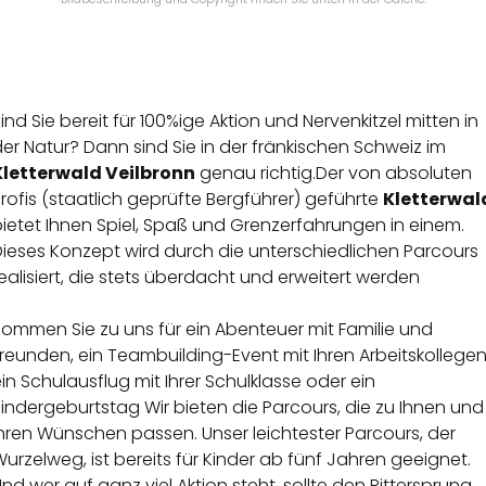
ind Sie bereit für 100%ige Aktion und Nervenkitzel mitten in
er Natur? Dann sind Sie in der fränkischen Schweiz im
Kletterwald Veilbronn
genau richtig.Der von absoluten
rofis (staatlich geprüfte Bergführer) geführte
Kletterwal
ietet Ihnen Spiel, Spaß und Grenzerfahrungen in einem.
Dieses Konzept wird durch die unterschiedlichen Parcours
ealisiert, die stets überdacht und erweitert werden
ommen Sie zu uns für ein Abenteuer mit Familie und
reunden, ein Teambuilding-Event mit Ihren Arbeitskollegen
in Schulausflug mit Ihrer Schulklasse oder ein
indergeburtstag Wir bieten die Parcours, die zu Ihnen und
hren Wünschen passen. Unser leichtester Parcours, der
urzelweg, ist bereits für Kinder ab fünf Jahren geeignet.
nd wer auf ganz viel Aktion steht, sollte den Rittersprung