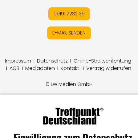
09191 7232 39
E-MAIL SENDEN
Impressum
I
Datenschutz
I
Online-Streitschlichtung
I
AGB
I
Mediadaten
I
Kontakt
I
Vertrag widerrufen
© LW Medien GmbH
Einwilligung zum Datenschutz