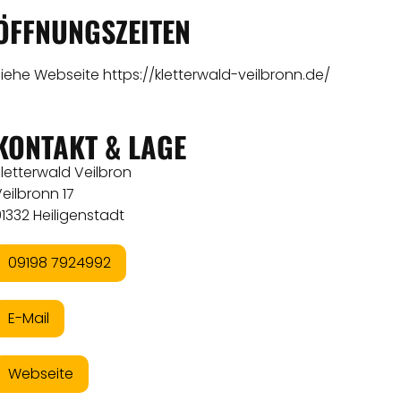
ÖFFNUNGSZEITEN
Siehe Webseite
https://kletterwald-veilbronn.de/
KONTAKT & LAGE
letterwald Veilbron
eilbronn 17
1332 Heiligenstadt
09198 7924992
E-Mail
Webseite