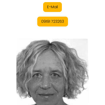
ORTE
EVENTS
REISEFÜHRER
REISEMAGAZINE
THEMEN
ANGEBOTE