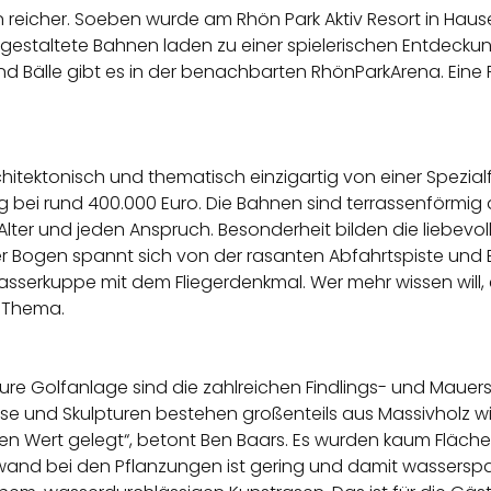
ion reicher. Soeben wurde am Rhön Park Aktiv Resort in Ha
h gestaltete Bahnen laden zu einer spielerischen Entdeckun
 und Bälle gibt es in der benachbarten RhönParkArena. Eine
hitektonisch und thematisch einzigartig von einer Spezialfi
 lag bei rund 400.000 Euro. Die Bahnen sind terrassenförmi
Alter und jeden Anspruch.
Besonderheit bilden die liebevo
r Bogen spannt sich von der rasanten Abfahrtspiste und 
asserkuppe mit dem Fliegerdenkmal
. Wer mehr wissen will
n Thema.
ure Golfanlage sind die zahlreichen Findlings- und Mauerst
se und Skulpturen bestehen großenteils aus Massivholz wi
en Wert gelegt“, betont Ben Baars. Es wurden kaum Fläche
wand bei den Pflanzungen ist gering und damit wasserspar