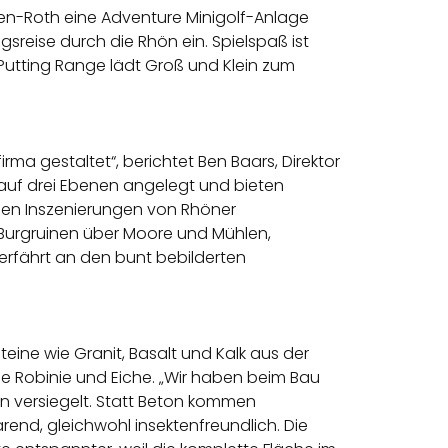
usen-Roth eine Adventure Minigolf-Anlage
gsreise durch die Rhön ein. Spielspaß ist
 Putting Range lädt Groß und Klein zum
rma gestaltet“, berichtet Ben Baars, Direktor
g auf drei Ebenen angelegt und bieten
llen Inszenierungen von Rhöner
Burgruinen über Moore und Mühlen,
, erfährt an den bunt bebilderten
eine wie Granit, Basalt und Kalk aus der
e Robinie und Eiche. „Wir haben beim Bau
n versiegelt. Statt Beton kommen
end, gleichwohl insektenfreundlich. Die