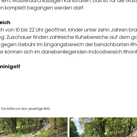
em, wasserdurchlässigen Kunstrasen. Das ist für die Gäst
en komplett begangen werden darf.
eich
ich von 10 bis 22 Uhr geöffnet. Kinder unter zehn Jahren b
Weg. Zuschauer finden zahlreiche Ruhebereiche auf dem gan
le gegen Gebühr im Eingangsbereich der benachbarten Rhön
der können sich im danebenliegenden Indoorbereich Rhön
minigolf
e bitte auf das jeweilige Bild.