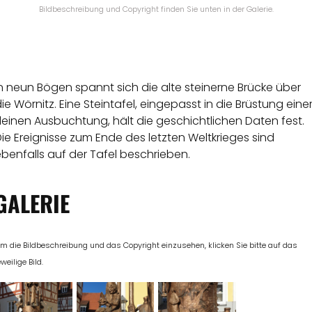
Bildbeschreibung und Copyright finden Sie unten in der Galerie.
n neun Bögen spannt sich die alte steinerne Brücke über
ie Wörnitz. Eine Steintafel, eingepasst in die Brüstung eine
leinen Ausbuchtung, hält die geschichtlichen Daten fest.
ie Ereignisse zum Ende des letzten Weltkrieges sind
benfalls auf der Tafel beschrieben.
GALERIE
m die Bildbeschreibung und das Copyright einzusehen, klicken Sie bitte auf das
eweilige Bild.