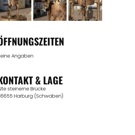
ÖFFNUNGSZEITEN
Keine Angaben
KONTAKT & LAGE
lte steinerne Brücke
86655 Harburg (Schwaben)