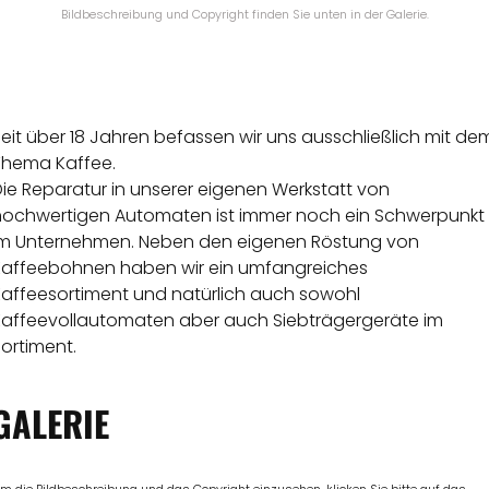
Bildbeschreibung und Copyright finden Sie unten in der Galerie.
eit über 18 Jahren befassen wir uns ausschließlich mit de
Thema Kaffee.
ie Reparatur in unserer eigenen Werkstatt von
hochwertigen Automaten ist immer noch ein Schwerpunkt
im Unternehmen. Neben den eigenen Röstung von
Kaffeebohnen haben wir ein umfangreiches
Kaffeesortiment und natürlich auch sowohl
Kaffeevollautomaten aber auch Siebträgergeräte im
ortiment.
GALERIE