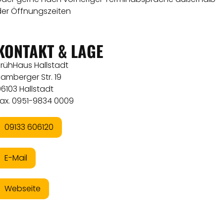
der Öffnungszeiten
KONTAKT & LAGE
BrühHaus Hallstadt
amberger Str. 19
6103 Hallstadt
Fax. 0951-9834 0009
09133 606120
E-Mail
Webseite