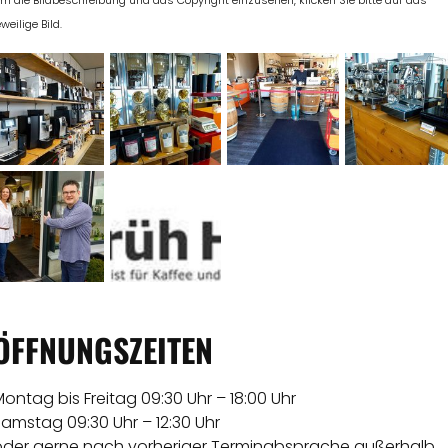
m die Bildbeschreibung und das Copyright einzusehen, klicken Sie bitte auf das
eweilige Bild.
ÖFFNUNGSZEITEN
ontag bis Freitag 09:30 Uhr – 18:00 Uhr
amstag 09:30 Uhr – 12:30 Uhr
oder gerne nach vorheriger Terminabsprache außerhalb