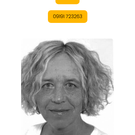
ORTE
EVENTS
REISEFÜHRER
REISEMAGAZINE
THEMEN
ANGEBOTE