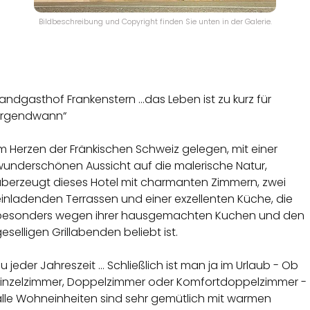
Bildbeschreibung und Copyright finden Sie unten in der Galerie.
andgasthof Frankenstern ...das Leben ist zu kurz für
„irgendwann“
m Herzen der Fränkischen Schweiz gelegen, mit einer
wunderschönen Aussicht auf die malerische Natur,
überzeugt dieses Hotel mit charmanten Zimmern, zwei
inladenden Terrassen und einer exzellenten Küche, die
besonders wegen ihrer hausgemachten Kuchen und den
eselligen Grillabenden beliebt ist.
u jeder Jahreszeit … Schließlich ist man ja im Urlaub - Ob
Einzelzimmer, Doppelzimmer oder Komfortdoppelzimmer -
alle Wohneinheiten sind sehr gemütlich mit warmen