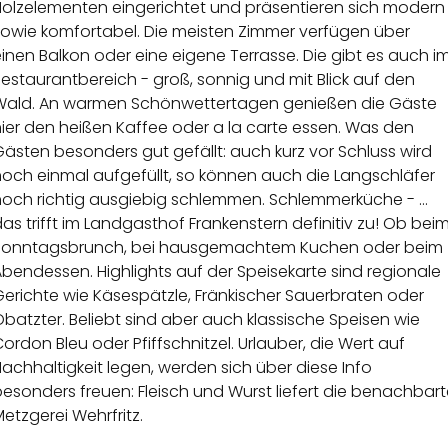
Holzelementen eingerichtet und präsentieren sich modern
sowie komfortabel. Die meisten Zimmer verfügen über
inen Balkon oder eine eigene Terrasse. Die gibt es auch i
estaurantbereich - groß, sonnig und mit Blick auf den
Wald. An warmen Schönwettertagen genießen die Gäste
ier den heißen Kaffee oder a la carte essen. Was den
ästen besonders gut gefällt: auch kurz vor Schluss wird
noch einmal aufgefüllt, so können auch die Langschläfer
noch richtig ausgiebig schlemmen. Schlemmerküche - …
as trifft im Landgasthof Frankenstern definitiv zu! Ob bei
Sonntagsbrunch, bei hausgemachtem Kuchen oder beim
bendessen. Highlights auf der Speisekarte sind regionale
erichte wie Käsespätzle, Fränkischer Sauerbraten oder
batzter. Beliebt sind aber auch klassische Speisen wie
ordon Bleu oder Pfiffschnitzel. Urlauber, die Wert auf
achhaltigkeit legen, werden sich über diese Info
esonders freuen: Fleisch und Wurst liefert die benachbar
etzgerei Wehrfritz.