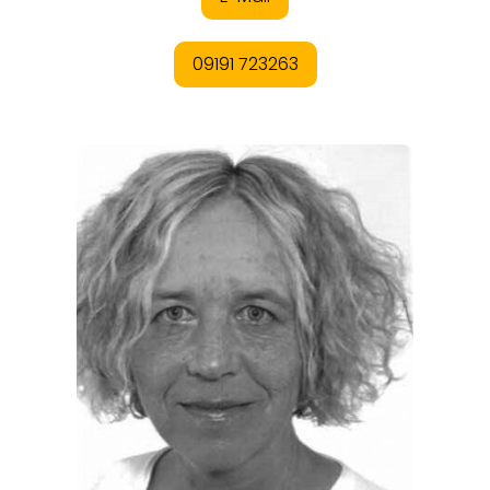
ORTE
EVENTS
REISEFÜHRER
REISEMAGAZINE
THEMEN
ANGEBOTE