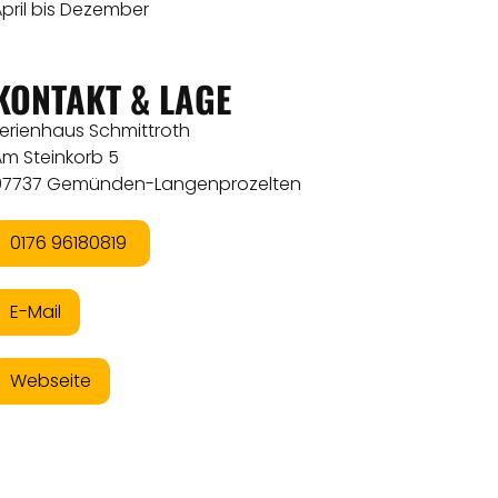
pril bis Dezember
KONTAKT & LAGE
Ferienhaus Schmittroth
Am Steinkorb 5
97737 Gemünden-Langenprozelten
0176 96180819
E-Mail
Webseite