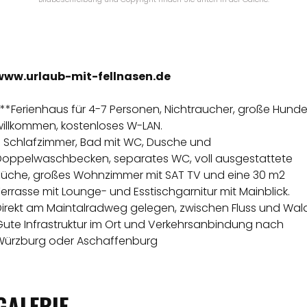
www.urlaub-mit-fellnasen.de
***Ferienhaus für 4-7 Personen, Nichtraucher, große Hund
willkommen, kostenloses W-LAN.
3 Schlafzimmer, Bad mit WC, Dusche und
Doppelwaschbecken, separates WC, voll ausgestattete
Küche, großes Wohnzimmer mit SAT TV und eine 30 m2
errasse mit Lounge- und Esstischgarnitur mit Mainblick.
Direkt am Maintalradweg gelegen, zwischen Fluss und Wald
Gute Infrastruktur im Ort und Verkehrsanbindung nach
Würzburg oder Aschaffenburg
GALERIE