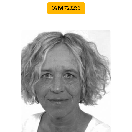
ORTE
EVENTS
REISEFÜHRER
REISEMAGAZINE
THEMEN
ANGEBOTE