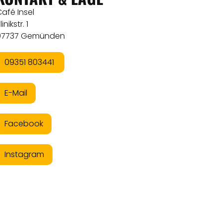
afé Insel
linikstr. 1
97737 Gemünden
09351 803441
E-Mail
Facebook
Instagram