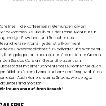
afé Insel - die Kaffeeinsel in Gemünden a.Main
ier bekommen Sie Urlaub aus der Tasse. Nicht nur für
Angehörige, Bewohner und Besucher des
Gesundheitszentrums - jeder ist willkommen!
erfekte Einkehrmöglichkeit für Radfahrer und Wanderer!
dyllisch gelegen an einem kleinen See mitten im Grünen
finden Sie das Café am Gesundheitszentrum.
Ausgestattet mit einer Sonnenterrasse, können Sie auch
emütlich im Freien diverse Kuchen- und Eisspezialitäten
genießen. Auch kleinere warme Snacks, wie belegte
Baguettes sind möglich.
Wir freuen uns auf Ihren Besuch!
GALERIE