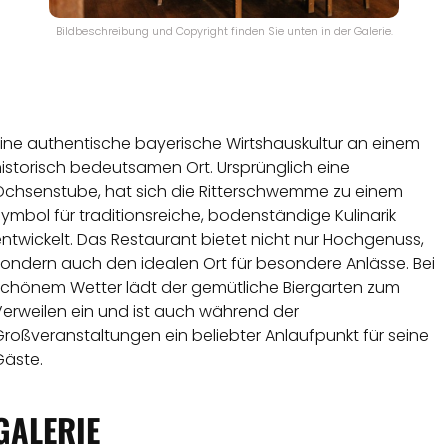
Bildbeschreibung und Copyright finden Sie unten in der Galerie.
Eine authentische bayerische Wirtshauskultur an einem
istorisch bedeutsamen Ort. Ursprünglich eine
Ochsenstube, hat sich die Ritterschwemme zu einem
ymbol für traditionsreiche, bodenständige Kulinarik
ntwickelt. Das Restaurant bietet nicht nur Hochgenuss,
sondern auch den idealen Ort für besondere Anlässe. Bei
schönem Wetter lädt der gemütliche Biergarten zum
Verweilen ein und ist auch während der
roßveranstaltungen ein beliebter Anlaufpunkt für seine
Gäste.
GALERIE