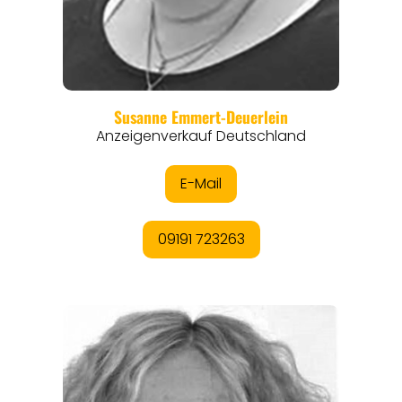
REGIONEN
ORTE
EVENTS
REISEFÜHRER
REISEMAGAZINE
THEMEN