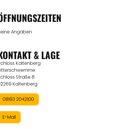
ÖFFNUNGSZEITEN
Keine Angaben
KONTAKT & LAGE
Schloss Kaltenberg
Ritterschwemme
chloss Straße 8
82269 Kaltenberg
08193 2042100
E-Mail