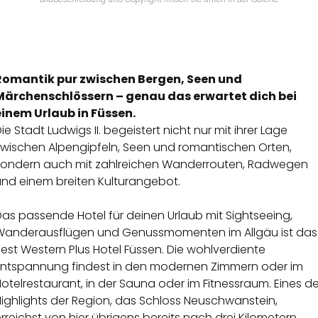
Romantik pur zwischen Bergen, Seen und
Märchenschlössern – genau das erwartet dich bei
einem Urlaub in Füssen.
ie Stadt Ludwigs II. begeistert nicht nur mit ihrer Lage
zwischen Alpengipfeln, Seen und romantischen Orten,
sondern auch mit zahlreichen Wanderrouten, Radwegen
und einem breiten Kulturangebot.
as passende Hotel für deinen Urlaub mit Sightseeing,
Wanderausflügen und Genussmomenten im Allgäu ist das
est Western Plus Hotel Füssen. Die wohlverdiente
Entspannung findest in den modernen Zimmern oder im
otelrestaurant, in der Sauna oder im Fitnessraum. Eines de
ighlights der Region, das Schloss Neuschwanstein,
rreichst von hier übrigens bereits nach drei Kilometern.