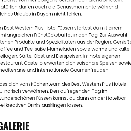
Natürlich dürfen auch die Genussmomente während
eines Urlaubs in Bayern nicht fehlen.
m Best Western Plus Hotel Füssen startest du mit einem
umfangreichen Frühstücksbuffet in den Tag. Zur Auswahl
stehen Produkte und Spezialitäten aus der Region. Genieß
Kaffee und Tee, süße Marmeladen sowie warme und kalte
eilagen, Säfte, Obst und Eierspeisen. Im hoteleigenen
Restaurant Castello erwarten dich saisonale Speisen sowi
mediterrane und internationale Gaumenfreuden.
Lass dich vom Küchenteam des Best Western Plus Hotels
kulinarisch verwöhnen. Den aufregenden Tag im
wunderschönen Füssen kannst du dann an der Hotelbar
ei kreativen Drinks ausklingen lassen.
GALERIE