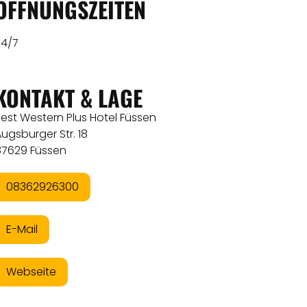
ÖFFNUNGSZEITEN
24/7
KONTAKT & LAGE
est Western Plus Hotel Füssen
ugsburger Str. 18
87629 Füssen
08362926300
E-Mail
Webseite