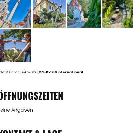
oto: © Florian Trykowski |
CC-BY 4.0 international
ÖFFNUNGSZEITEN
Keine Angaben