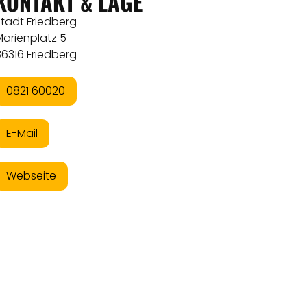
KONTAKT & LAGE
tadt Friedberg
Marienplatz 5
6316 Friedberg
0821 60020
E-Mail
Webseite