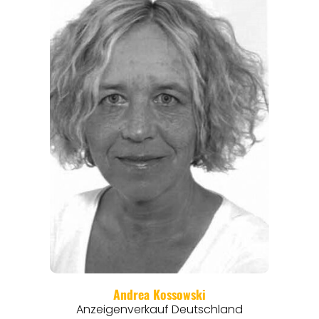
EVENTS
REISEFÜHRER
REISEMAGAZINE
THEMEN
ANGEBOTE