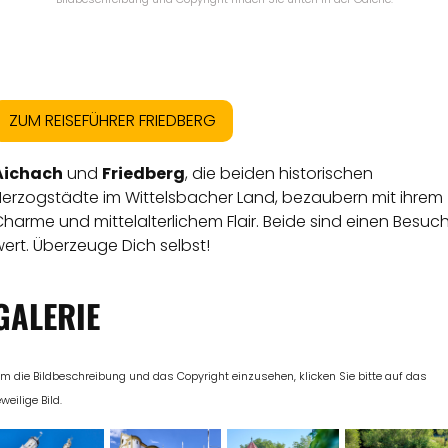
ZUM REISEFÜHRER FRIEDBERG
Aichach
und
Friedberg
, die beiden historischen
Herzogstädte im Wittelsbacher Land, bezaubern mit ihrem
harme und mittelalterlichem Flair. Beide sind einen Besuc
ert. Überzeuge Dich selbst!
GALERIE
m die Bildbeschreibung und das Copyright einzusehen, klicken Sie bitte auf das
eweilige Bild.