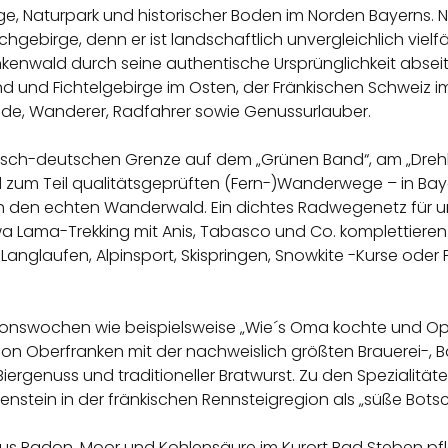
e, Naturpark und historischer Boden im Norden Bayerns. Nur
gebirge, denn er ist landschaftlich unvergleichlich vielfäl
enwald durch seine authentische Ursprünglichkeit abseit
d und Fichtelgebirge im Osten, der Fränkischen Schweiz
de, Wanderer, Radfahrer sowie Genussurlauber.
sch-deutschen Grenze auf dem „Grünen Band“, am „Drehk
zum Teil qualitätsgeprüften (Fern-)Wanderwege – in Baye
h den echten Wanderwald. Ein dichtes Radwegenetz für u
wa Lama-Trekking mit Anis, Tabasco und Co. komplettier
anglaufen, Alpinsport, Skispringen, Snowkite -Kurse oder P
ktionswochen wie beispielsweise „Wie´s Oma kochte und 
on Oberfranken mit der nachweislich größten Brauerei-, B
ergenuss und traditioneller Bratwurst. Zu den Spezialität
enstein in der fränkischen Rennsteigregion als „süße Botsc
 aus Radon, Moor und Kohlensäure im Kurort Bad Steben pf