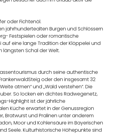
r oder Fichtenöl.
elen jahrhundertealten Burgen und Schlössern
nberg- Festspielen oder romantische
i auf eine lange Tradition der Klöppelei und
längsten Schal der Welt.
Massentourismus durch seine authentische
 FrankenwaldSteig oder den insgesamt 32
Weite atmen“ und „Wald verstehen“. Die
uber. So locken ein dichtes Radwegenetz,
s-Highlight ist der jährliche
alen Küche erwartet in der Genussregion
er, Bratwurst und Pralinen unter anderem
s Radon, Moor und Kohlensäure im Bayerischen
 Seele. Kulturhistorische Höhepunkte sind