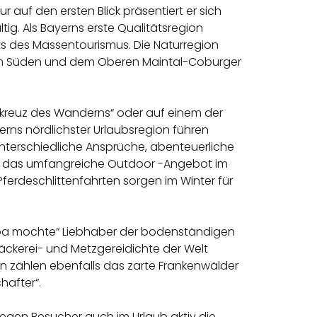
 auf den ersten Blick präsentiert er sich
tig. Als Bayerns erste Qualitätsregion
s des Massentourismus. Die Naturregion
 im Süden und dem Oberen Maintal-Coburger
reuz des Wanderns“ oder auf einem der
rns nördlichster Urlaubsregion führen
nterschiedliche Ansprüche, abenteuerliche
en das umfangreiche Outdoor -Angebot im
ferdeschlittenfahrten sorgen im Winter für
Opa mochte“ Liebhaber der bodenständigen
äckerei- und Metzgereidichte der Welt
en zählen ebenfalls das zarte Frankenwälder
hafter“.
legen Besucher auch im Urlaub aktiv die