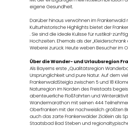
eigene Gesundheit.
Darüber hinaus verwöhnen im Frankenwald r
Kulturhistorische Highlights bietet der Fra
. Sie sind die ideale Kulisse für rustikal-zü
Hochzeiten. Ehemals als der „Kleiderschrank d
Weberei zurück. Heute weben Besucher im O
Über die Wander- und Urlaubsregion F
Als Bayerns erste „Qualitätsregion Wanderb
Ursprünglichkeit und pure Natur. Auf dem v
FrankenwaldSteigla zwischen 5 und 18 Kilom
Naturregion im Norden des Freistaats begei
abenteuerliche Floßfahrten und Winteraktivit
Wandermarathon mit seinen 444 Teilnehmern, 
Oberfranken mit der nachweislich größten Br
auch das zarte Frankenwälder Zicklein als S
Staatsbad Bad Steben und regionaltypische