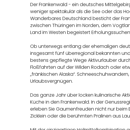
Der Frankenwald - ein deutsches Mittelgebirg
weniger spektakulär als die See oder das Hoch
Wanderbares Deutschland besticht der Frank
zwischen Thüringen im Norden, dem Vogtlan
Land im Westen begeistert Erholungssuchen
Ob unterwegs entlang der ehemaligen deut
insgesamt fünf überregional bekannten und 
bestens gepflegte Wege Aktivurlauber durc
Floßfahrten auf der Wilden Rodach oder et
„fränkischen Alaska“. Schneeschuhwandern, L
Urlaubsvergnügen.
Das ganze Jahr über locken kulinarische A
Küche in den Frankenwald. In der Genussregi
erleben Sie Gaumenfreuden nicht nur beim Bi
Zicklein oder die berühmten Pralinen aus Lau
Mit der einzigartigen Heilmittelkombination