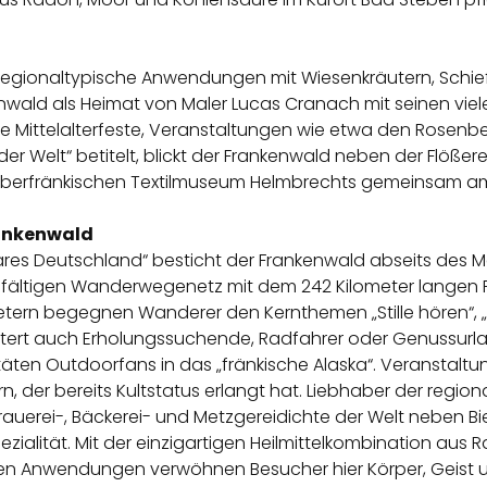
egionaltypische Anwendungen mit Wiesenkräutern, Schiefe
nkenwald als Heimat von Maler Lucas Cranach mit seinen vi
nftige Mittelalterfeste, Veranstaltungen wie etwa den Rose
er Welt“ betitelt, blickt der Frankenwald neben der Flößere
berfränkischen Textilmuseum Helmbrechts gemeinsam am 
rankenwald
ares Deutschland“ besticht der Frankenwald abseits des 
ielfältigen Wanderwegenetz mit dem 242 Kilometer langen
etern begegnen Wanderer den Kernthemen „Stille hören“, „
stert auch Erholungssuchende, Radfahrer oder Genussurla
äten Outdoorfans in das „fränkische Alaska“. Veranstaltung
der bereits Kultstatus erlangt hat. Liebhaber der region
auerei-, Bäckerei- und Metzgereidichte der Welt neben Bi
pezialität. Mit der einzigartigen Heilmittelkombination au
n Anwendungen verwöhnen Besucher hier Körper, Geist und