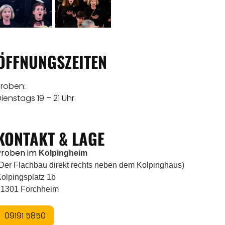
ÖFFNUNGSZEITEN
Proben:
ienstags 19 – 21 Uhr
KONTAKT & LAGE
Proben im
Kolpingheim
Der Flachbau direkt rechts neben dem Kolpinghaus)
olpingsplatz 1b
91301 Forchheim
09191 5850