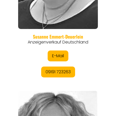
REGIONEN
ORTE
EVENTS
REISEFÜHRER
REISEMAGAZINE
THEMEN