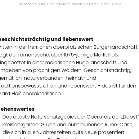
Bildbeschreibung und Copyright finden Sie unten in der Galerie.
Geschichtsträchtig und liebenswert
itten in der herrlichen oberpfälzischen Burgenlandschaft
iegt der romantische, über 1075-jährige Markt Floß.
Eingebettet in einer malerischen Hügellandschaft und
umgeben von prächtigen Wäldern. Geschichtsträchtig,
gemütlich, naturverbunden, heimat- und
raditionsbewusst, offen und liebenswert – das ist für den
arkt Floß charakteristisch.
Sehenswertes
:
Das älteste Naturschutzgebiet der Oberpfalz der „Doost“
Kreislehrgarten: Grüne und bunt blühende Ruhe-Oase,
die sich in allen Jahreszeiten aufs Neue präsentiert.