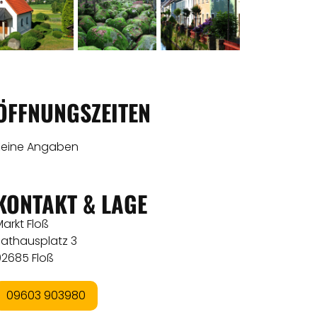
ÖFFNUNGSZEITEN
Keine Angaben
KONTAKT & LAGE
arkt Floß
Rathausplatz 3
92685 Floß
09603 903980