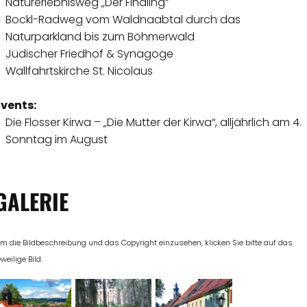
Naturerlebnisweg „Der Findling“
Bockl-Radweg vom Waldnaabtal durch das
Naturparkland bis zum Böhmerwald
Jüdischer Friedhof & Synagoge
Wallfahrtskirche St. Nicolaus
Events:
Die Flosser Kirwa – „Die Mutter der Kirwa“, alljährlich am 4.
Sonntag im August
GALERIE
m die Bildbeschreibung und das Copyright einzusehen, klicken Sie bitte auf das
eweilige Bild.