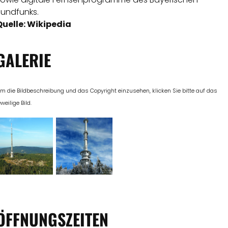
Rundfunk
s.
Quelle: Wikipedia
GALERIE
m die Bildbeschreibung und das Copyright einzusehen, klicken Sie bitte auf das
eweilige Bild.
ÖFFNUNGSZEITEN