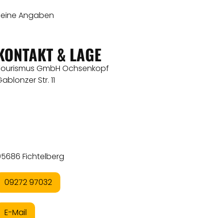
Keine Angaben
KONTAKT & LAGE
Tourismus GmbH Ochsenkopf
ablonzer Str. 11
95686 Fichtelberg
09272 97032
E-Mail