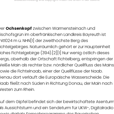
Der
Ochsenkopf
zwischen
Warmensteinach
und
Bischofsgrün
im
oberfränkischen
Landkreis Bayreuth
ist
mit1024 m ü.
NHN
[1]
der zweithöchste Berg des
ichtelgebirges
.
Naturräumlich
gehört er zur Haupteinheit
Hohes Fichtelgebirge
(394).
[2]
[1]
Nur wenig östlich dieses
Bergs, oberhalb der Ortschaft
Fichtelberg
, entspringen der
Weiße Main
als rechter bzw. nördlicher Quellfluss des
Mains
sowie die
Fichtelnaab
, einer der Quellflüsse der
Naab
.
Genau dort verläuft die
Europäische Wasserscheide
. Die
Naab fließt nach Süden in Richtung Donau, der Main nach
Westen zum Rhein.
Auf dem Gipfel befindet sich der bewirtschaftete Asentur
als
Aussichtsturm
und ein
Sendeturm
für UKW-, Digitalradio
sowie digitale Fernsehprogramme des
Bayerischen