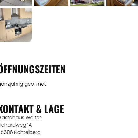
ÖFFNUNGSZEITEN
ganzjährig geöffnet
KONTAKT & LAGE
Gästehaus Walter
Richardweg 1A
95686 Fichtelberg