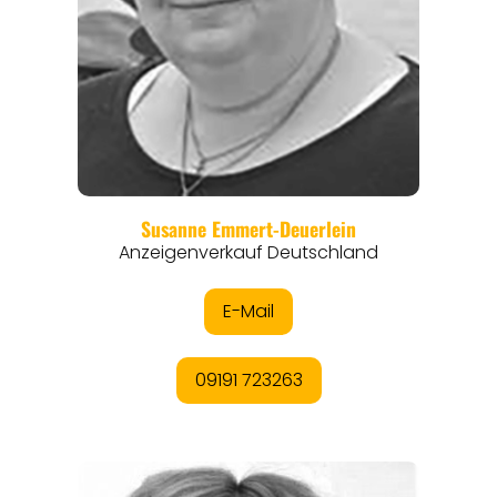
EVENTS
REISEFÜHRER
REISEMAGAZINE
THEMEN
ANGEBOTE