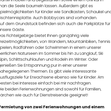
man die Seele baumeln lassen. Außerdem gibt es
pielmöglichkeiten für Kinder wie Sandkasten, Schaukel un
Tischtennisplatte. Auch Bobbycars sind vorhanden.
Auf dem Grundstück befinden sich auch die Parkplätze für
unsere Gäste.
as Fichtelgebirge bietet Ihnen ganzjährig viele
reizeitmöglichkeiten, von Wandern, Mountainbiken, Tennis
spielen, Radfahren oder Schwimmen in einem unserer
errlichen Naturseen im Sommer bis hin zu Langlauf, Ski
lpin, Schlittschuhlaufen und Rodeln im Winter. Oder
enießen Sie Entspannung pur in einer unserer
nahegelegenen Thermen. Es gibt viele interessante
usflugsziele für Erwachsene ebenso wie für Kinder. Am
esten bei Interesse einfach bei mir nachfragen.
Die beiden Ferienwohnungen sind sowohl für Familien,
Pärchen wie auch für Dienstreisende geeignet!
Vermietung von zwei Ferienwohnungen und einem