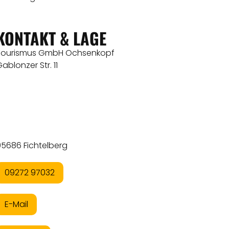
KONTAKT & LAGE
Tourismus GmbH Ochsenkopf
ablonzer Str. 11
95686 Fichtelberg
09272 97032
E-Mail