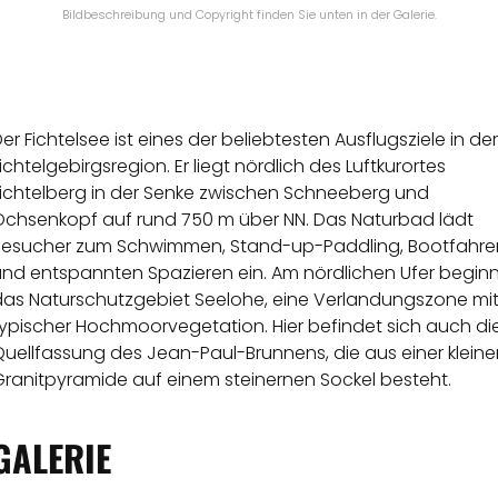
Bildbeschreibung und Copyright finden Sie unten in der Galerie.
er Fichtelsee ist eines der beliebtesten Ausflugsziele in der
ichtelgebirgsregion. Er liegt nördlich des Luftkurortes
Fichtelberg in der Senke zwischen Schneeberg und
Ochsenkopf auf rund 750 m über NN. Das Naturbad lädt
Besucher zum Schwimmen, Stand-up-Paddling, Bootfahre
und entspannten Spazieren ein. Am nördlichen Ufer beginn
das Naturschutzgebiet Seelohe, eine Verlandungszone mi
typischer Hochmoorvegetation. Hier befindet sich auch di
uellfassung des Jean-Paul-Brunnens, die aus einer kleine
Granitpyramide auf einem steinernen Sockel besteht.
GALERIE