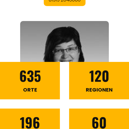
635
120
ORTE
REGIONEN
196
60