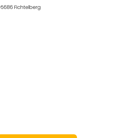
95686 Fichtelberg