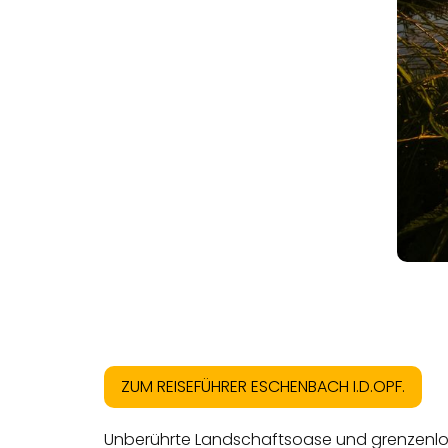
ZUM REISEFÜHRER ESCHENBACH I.D.OPF.
Unberührte Landschaftsoase und grenzenlose