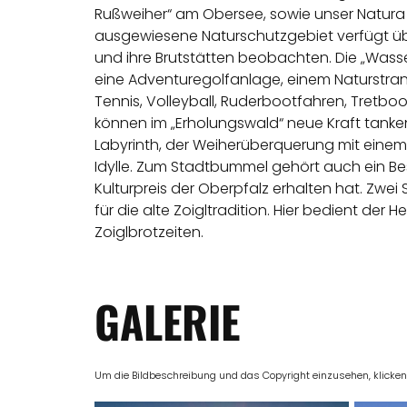
Rußweiher“ am Obersee, sowie unser Natura 
ausgewiesene Naturschutzgebiet verfügt ü
und ihre Brutstätten beobachten. Die „Wasse
eine Adventuregolfanlage, einem Naturstra
Tennis, Volleyball, Ruderbootfahren, Tretb
können im „Erholungswald“ neue Kraft tanke
Labyrinth, der Weiherüberquerung mit einem 
Idylle. Zum Stadtbummel gehört auch ein Be
Kulturpreis der Oberpfalz erhalten hat. Zwe
für die alte Zoigltradition. Hier bedient de
Zoiglbrotzeiten.
GALERIE
Um die Bildbeschreibung und das Copyright einzusehen, klicken Si