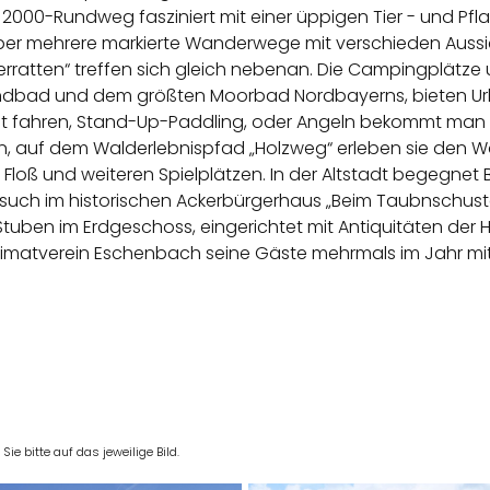
2000-Rundweg fasziniert mit einer üppigen Tier - und Pfl
ber mehrere markierte Wanderwege mit verschieden Aussi
rratten“ treffen sich gleich nebenan. Die Campingplätze 
ndbad und dem größten Moorbad Nordbayerns, bieten Urla
oot fahren, Stand-Up-Paddling, oder Angeln bekommt man 
n, auf dem Walderlebnispfad „Holzweg“ erleben sie den W
Floß und weiteren Spielplätzen. In der Altstadt begegnet 
such im historischen Ackerbürgerhaus „Beim Taubnschust
i Stuben im Erdgeschoss, eingerichtet mit Antiquitäten d
r Heimatverein Eschenbach seine Gäste mehrmals im Jahr mit
e bitte auf das jeweilige Bild.