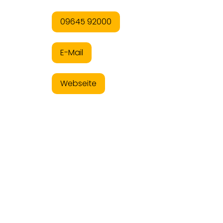
09645 92000
E-Mail
Webseite