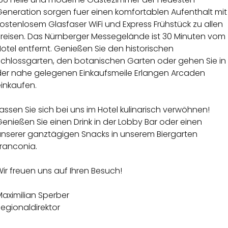
Generation sorgen fuer einen komfortablen Aufenthalt mit
ostenlosem Glasfaser WiFi und Express Frühstück zu allen
Preisen. Das Nürnberger Messegelände ist 30 Minuten vom
otel entfernt. Genießen Sie den historischen
Schlossgarten, den botanischen Garten oder gehen Sie in
der nahe gelegenen Einkaufsmeile Erlangen Arcaden
inkaufen.
assen Sie sich bei uns im Hotel kulinarisch verwöhnen!
enießen Sie einen Drink in der Lobby Bar oder einen
unserer ganztägigen Snacks in unserem Biergarten
Franconia.
ir freuen uns auf Ihren Besuch!
aximilian Sperber
egionaldirektor