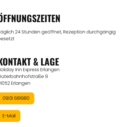
ÖFFNUNGSZEITEN
Täglich 24 Stunden geöffnet, Rezeption durchgängig
besetzt
KONTAKT & LAGE
oliday Inn Express Erlangen
Güterbahnhofstraße 9
91052 Erlangen
09131 681980
E-Mail