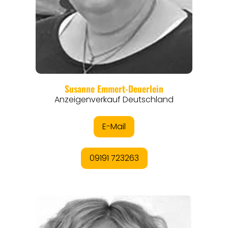
EVENTS
REISEFÜHRER
REISEMAGAZINE
THEMEN
ANGEBOTE