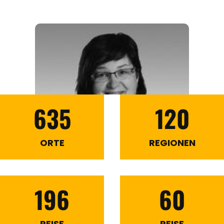
635
120
ORTE
REGIONEN
196
60
REISE
REISE