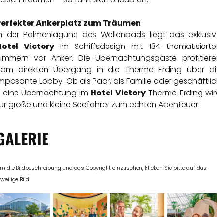
Perfekter Ankerplatz zum Träumen
In der Palmenlagune des Wellenbads liegt das exklusiv
Hotel Victory
im Schiffsdesign mit 134 thematisierte
Zimmern vor Anker. Die Übernachtungsgäste profitiere
vom direkten Übergang in die Therme Erding über di
mposante Lobby. Ob als Paar, als Familie oder geschäftli
- eine Übernachtung im
Hotel Victory
Therme Erding wir
für große und kleine Seefahrer zum echten Abenteuer.
GALERIE
m die Bildbeschreibung und das Copyright einzusehen, klicken Sie bitte auf das
eweilige Bild.