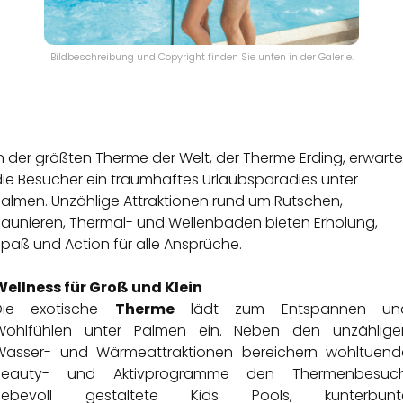
Bildbeschreibung und Copyright finden Sie unten in der Galerie.
n der größten Therme der Welt, der Therme Erding, erwarte
die Besucher ein traumhaftes Urlaubsparadies unter
Palmen. Unzählige Attraktionen rund um Rutschen,
Saunieren, Thermal- und Wellenbaden bieten Erholung,
paß und Action für alle Ansprüche.
Wellness für Groß und Klein
Die exotische
Therme
lädt zum Entspannen un
Wohlfühlen unter Palmen ein. Neben den unzählige
Wasser- und Wärmeattraktionen bereichern wohltuend
Beauty- und Aktivprogramme den Thermenbesuch
Liebevoll gestaltete Kids Pools, kunterbunt