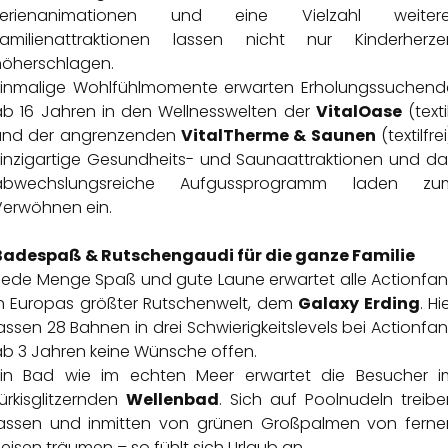
Ferienanimationen und eine Vielzahl weitere
Familienattraktionen lassen nicht nur Kinderherze
höherschlagen.
Einmalige Wohlfühlmomente erwarten Erholungssuchend
ab 16 Jahren in den Wellnesswelten der
VitalOase
(texti
und der angrenzenden
VitalTherme & Saunen
(textilfrei
Einzigartige Gesundheits- und Saunaattraktionen und da
abwechslungsreiche Aufgussprogramm laden zu
Verwöhnen ein.
Badespaß & Rutschengaudi für die ganze Familie
Jede Menge Spaß und gute Laune erwartet alle Actionfan
in Europas größter Rutschenwelt, dem
Galaxy Erding
. Hi
assen 28 Bahnen in drei Schwierigkeitslevels bei Actionfa
ab 3 Jahren keine Wünsche offen.
Ein Bad wie im echten Meer erwartet die Besucher i
ürkisglitzernden
Wellenbad
. Sich auf Poolnudeln treibe
lassen und inmitten von grünen Großpalmen von ferne
eisen träumen – so fühlt sich Urlaub an.