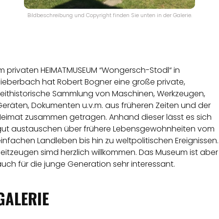
Bildbeschreibung und Copyright finden Sie unten in der Galerie.
Im privaten HEIMATMUSEUM “Wongersch-Stodl“ in
Bieberbach hat Robert Bogner eine große private,
zeithistorische Sammlung von Maschinen, Werkzeugen,
Geräten, Dokumenten u.v.m. aus früheren Zeiten und der
Heimat zusammen getragen. Anhand dieser lässt es sich
gut austauschen über frühere Lebensgewohnheiten vom
infachen Landleben bis hin zu weltpolitischen Ereignissen.
Zeitzeugen simd herzlich willkommen. Das Museum ist aber
uch für die junge Generation sehr interessant.
GALERIE