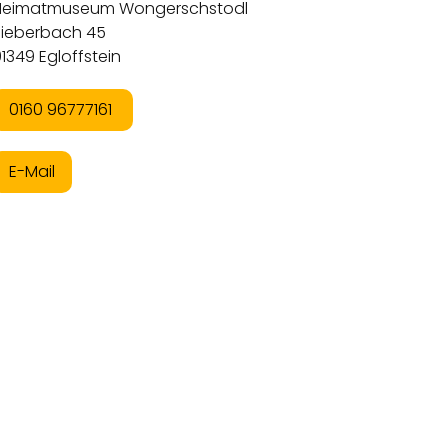
Heimatmuseum Wongerschstodl
Bieberbach 45
1349 Egloffstein
0160 96777161
E-Mail