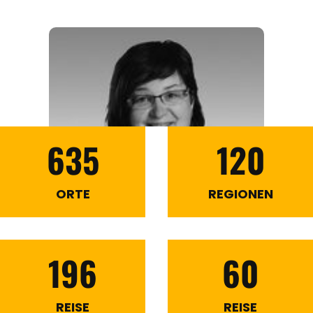
635
120
ORTE
REGIONEN
196
60
REISE
REISE