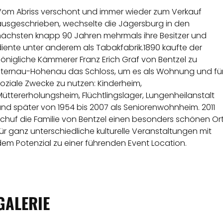
Vom Abriss verschont und immer wieder zum Verkauf
ausgeschrieben, wechselte die Jägersburg in den
nächsten knapp 90 Jahren mehrmals ihre Besitzer und
iente unter anderem als Tabakfabrik.1890 kaufte der
önigliche Kämmerer Franz Erich Graf von Bentzel zu
Sternau-Hohenau das Schloss, um es als Wohnung und fü
oziale Zwecke zu nutzen: Kinderheim,
üttererholungsheim, Flüchtlingslager, Lungenheilanstalt
nd später von 1954 bis 2007 als Seniorenwohnheim. 2011
schuf die Familie von Bentzel einen besonders schönen Or
ür ganz unterschiedliche kulturelle Veranstaltungen mit
em Potenzial zu einer führenden Event Location.
GALERIE