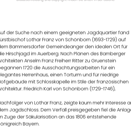
Auf der Suche nach einem geeigneten Jagdquartier fand
ürstbischof Lothar Franz von Schönborn (1693-1729) auf
dem Bammersdorfer Gemeindeanger den idealen Ort für
die Hirschjagd im Auerberg. Nach Plänen des Bamberger
rchitekten Anselm Franz Freiherr Ritter zu Gruenstein
begannen 1720 die Ausschachtungsarbeiten für ein
legantes Herrenhaus, einen Torturm und für niedrige
ofgebäude mit Schlosskapelle im Stile der französischen
rchitektur. Friedrich Karl von Schönborn (1729-1746),
achfolger von Lothar Franz, zeigte kaum mehr Interesse a
dem Jagdschloss. Dem Verfall preisgegeben fiel die Anlag
im Zuge der Säkularisation an das 1806 entstehende
önigreich Bayern.