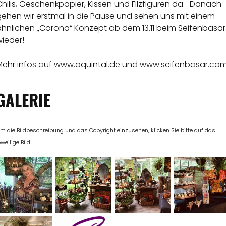
hilis, Geschenkpapier, Kissen und Filzfiguren da. Danach
gehen wir erstmal in die Pause und sehen uns mit einem
ähnlichen „Corona“ Konzept ab dem 13.11 beim Seifenbasar
wieder!
Mehr infos auf
www.oquintal.de
und
www.seifenbasar.co
GALERIE
m die Bildbeschreibung und das Copyright einzusehen, klicken Sie bitte auf das
eweilige Bild.