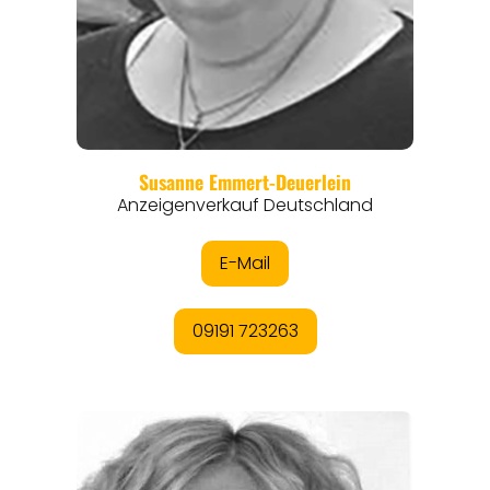
REGIONEN
ORTE
EVENTS
REISEFÜHRER
REISEMAGAZINE
THEMEN