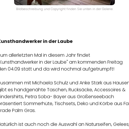
Bildbeschreibung und Copyright finden Sie unten in der Galerie.
Kunsthandwerker in der Laube
um allerletzten Mal in diesem Jahr findet
"Kunsthandwerker in der Laube" am kommenden Freitag
den 04.09 statt und da wird nochmal aufgetrumpft!
Zusammen mit Michaela Schulz und Anke Stark aus Hause
gibt es handgenähte Taschen, Rucksäcke, Accessoires &
Kindershirts, Petra Soba- Bayer aus Großenseebach
räsentiert Sommerhüte, Tischsets, Deko und Körbe aus Fai
Trade Palm Gras.
atürlich ist auch noch die Auswahl an Naturseifen, Gelees