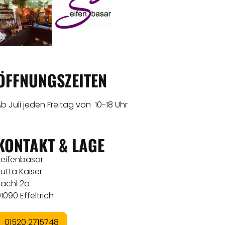
ÖFFNUNGSZEITEN
b Juli jeden Freitag von 10-18 Uhr
KONTAKT & LAGE
Seifenbasar
utta Kaiser
Bächl 2a
1090 Effeltrich
01520 2715748