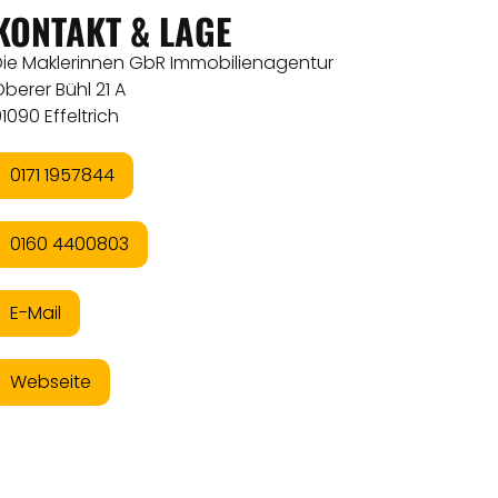
KONTAKT & LAGE
Die Maklerinnen GbR Immobilienagentur
berer Bühl 21 A
1090 Effeltrich
0171 1957844
0160 4400803
E-Mail
Webseite