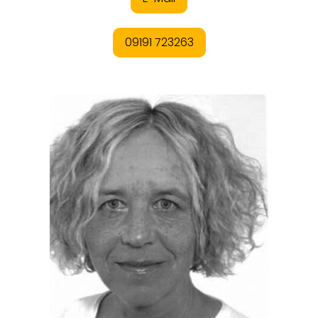
ORTE
EVENTS
REISEFÜHRER
REISEMAGAZINE
THEMEN
ANGEBOTE