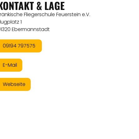
KONTAKT & LAGE
ränkische Fliegerschule Feuerstein e.V.
lugplatz 1
91320 Ebermannstadt
09194 797575
E-Mail
Webseite