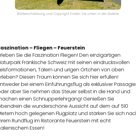
Bildbeschreibung und Copyright finden Sie unten in der Galerie.
Faszination – Fliegen – Feuerstein
rleben Sie die Faszination Fliegen! Den einzigartigen
aturpark Fränkische Schweiz mit seinen eindrucksvollen
Felsformationen, Tälern und urigen Örtchen von oben
rleben? Diesen Traum können Sie sich hier erfüllen!
ntweder bei einem Einführungsflug als exklusiver Passagie
oder aber Sie nehmen das Steuer selbst in die Hand und
machen einen Schnupperlehrgang! Genießen Sie
obendrein die wunderschöne Aussicht auf dem auf 510
Metern hoch gelegenen Flugplatz und stärken Sie sich nac
hrem Rundflug im Ristorante Feuerstein mit echt
italienischem Essen!