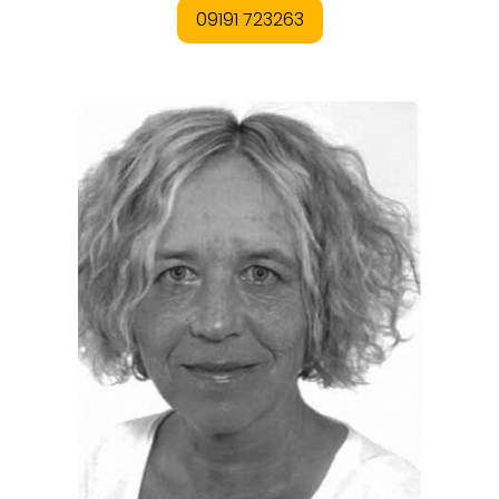
ORTE
EVENTS
REISEFÜHRER
REISEMAGAZINE
THEMEN
ANGEBOTE