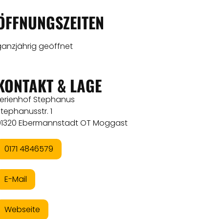
ÖFFNUNGSZEITEN
ganzjährig geöffnet
KONTAKT & LAGE
Ferienhof Stephanus
tephanusstr. 1
91320 Ebermannstadt OT Moggast
0171 4846579
E-Mail
Webseite